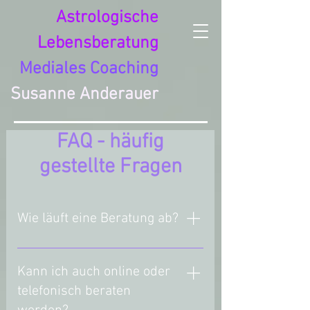
Astrologische
Lebensberatung
Mediales Coaching
Susanne Anderauer
FAQ - häufig
gestellte Fragen
Wie läuft eine Beratung ab?
Jede Beratung beginnt mit
einem persönlichen Gespräch,
Kann ich auch online oder
in dem du dein Anliegen
telefonisch beraten
schilderst. Ich höre