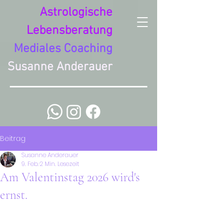
Astrologische
Lebensberatung
Mediales Coaching
Susanne Anderauer
Beitrag
Susanne Anderauer
9. Feb.
2 Min. Lesezeit
Am Valentinstag 2026 wird's
ernst.