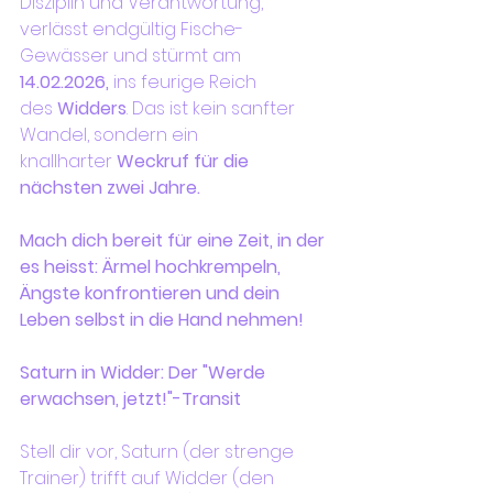
Disziplin und Verantwortung, 
verlässt endgültig Fische-
Gewässer und stürmt am 
14.02.2026,
 ins feurige Reich 
des 
Widders
. Das ist kein sanfter 
Wandel, sondern ein 
knallharter 
Weckruf für die 
nächsten zwei Jahre.
Mach dich bereit für eine Zeit, in der 
es heisst: Ärmel hochkrempeln, 
Ängste konfrontieren und dein 
Leben selbst in die Hand nehmen!
Saturn in Widder: Der "Werde 
erwachsen, jetzt!"-Transit
Stell dir vor, Saturn (der strenge 
Trainer) trifft auf Widder (den 