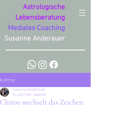
Astrologische
Lebensberatung
Mediales Coaching
Susanne Anderauer
Beitrag
Susanne Anderauer
16. Juni
1 Min. Lesezeit
Chiron wechselt das Zeichen