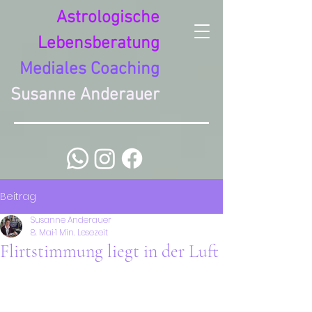
Astrologische
Lebensberatung
Mediales Coaching
Susanne Anderauer
Beitrag
Susanne Anderauer
8. Mai
1 Min. Lesezeit
Flirtstimmung liegt in der Luft