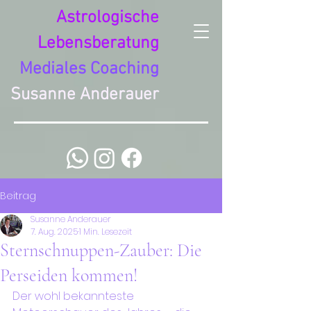
Astrologische
Lebensberatung
Mediales Coaching
Susanne Anderauer
Beitrag
Susanne Anderauer
7. Aug. 2025
1 Min. Lesezeit
Sternschnuppen-Zauber: Die
Perseiden kommen!
Der wohl bekannteste 